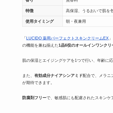
香り
無香料
特徴
高保湿、うるおいで肌を
使用タイミング
朝・夜兼用
「
LUCIDO 薬用パーフェクトスキンクリームEX
」
の機能を兼ね揃えた
1品6役のオールインワンクリ
肌の保湿とエイジングケアを1つで行い、年齢に
また、
有効成分ナイアシンアミド
配合で、メラニ
が期待できます。
防腐剤フリー
で、敏感肌にも配慮されたスキンケ