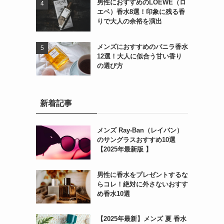
男性におすすめのLOEWE（ロ
エベ）香水8選！印象に残る香
りで大人の余裕を演出
メンズにおすすめのバニラ香水
12選！大人に似合う甘い香り
の選び方
新着記事
メンズ Ray-Ban（レイバン）
のサングラスおすすめ10選
【2025年最新版 】
男性に香水をプレゼントするな
らコレ！絶対に外さないおすす
め香水10選
【2025年最新】メンズ 夏 香水