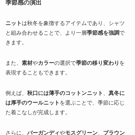
季節感の演出
ニット
は秋冬を象徴するアイテムであり、シャツ
と組み合わせることで、より一層
季節感を強調
で
きます。
また、
素材
や
カラー
の選択で
季節の移り変わり
を
表現することもできます。
例えば、
秋口には薄手のコットンニット
、
真冬に
は厚手のウールニット
を選ぶことで、季節に応じ
た着こなしが完成します。
さらに、
バーガンディ
や
モスグリーン
、
ブラウン