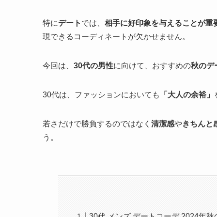
特に
デート
では、
相手に好印象を与えることが重
現できるコーディネートが欠かせません。
今回は、
30代の男性
に向けて、おすすめの
秋のデ
30代は、ファッションにおいても
「大人の余裕」
若さだけで勝負するのではなく
清潔感
や
きちんと
う。
30代 メンズ デートコーデ 2024