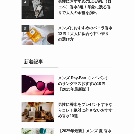
男性におすすめのLOEWE（ロ
エベ）香水8選！印象に残る香
りで大人の余裕を演出
メンズにおすすめのバニラ香水
12選！大人に似合う甘い香り
の選び方
新着記事
メンズ Ray-Ban（レイバン）
のサングラスおすすめ10選
【2025年最新版 】
男性に香水をプレゼントするな
らコレ！絶対に外さないおすす
め香水10選
【2025年最新】メンズ 夏 香水