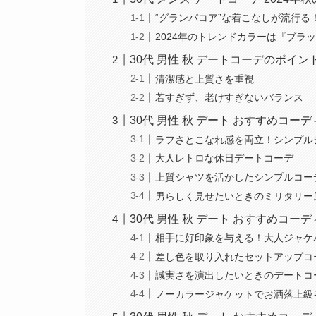
“グランパコア”な着こなしが流行る
2024年のトレンドカラーは『ブ
30代 男性 秋 デートコーデのポイン
清潔感と上質さを重視
若すぎず、老けすぎないバランス
30代 男性 秋 デート おすすめコ
ラフさとこなれ感を両立！シンプル
大人レトロな休日デートコーデ
上質シャツを活かしたシンプルコー
男らしく見せたいときのミリタリー
30代 男性 秋 デート おすすめコー
相手に好印象を与える！大人ジャケ
差し色を取り入れたセットアップコ
誠実さを演出したいときのデートコ
ノーカラージャケットでお洒落上級