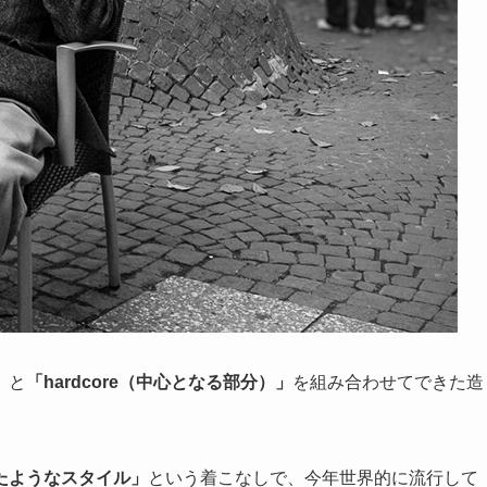
」
と
「hardcore（中心となる部分）」
を組み合わせてできた造
たようなスタイル」
という着こなしで、今年世界的に流行して